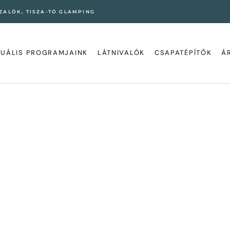
ZALÓK, TISZA-TÓ GLAMPING
TUÁLIS PROGRAMJAINK
LÁTNIVALÓK
CSAPATÉPÍTŐK
Á
t