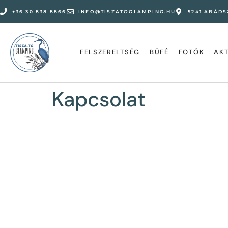
+36 30 838 8866
INFO@TISZATOGLAMPING.HU
5241 ABÁDS
FELSZERELTSÉG
BÜFÉ
FOTÓK
AK
Kapcsolat
Kapcsola